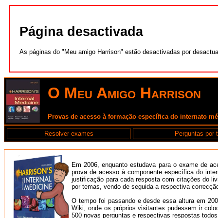
Página desactivada
As páginas do "Meu amigo Harrison" estão desactivadas por desactu
O Meu Amigo Harrison
Provas de acesso à formação específica do internato m
Resolver exames
Perguntas por 
Em 2006, enquanto estudava para o exame de aces
prova de acesso à componente específica do inte
justificação para cada resposta com citações do li
por temas, vendo de seguida a respectiva correcçã
O tempo foi passando e desde essa altura em 2006 
Wiki, onde os próprios visitantes pudessem ir co
500 novas perguntas e respectivas respostas todos