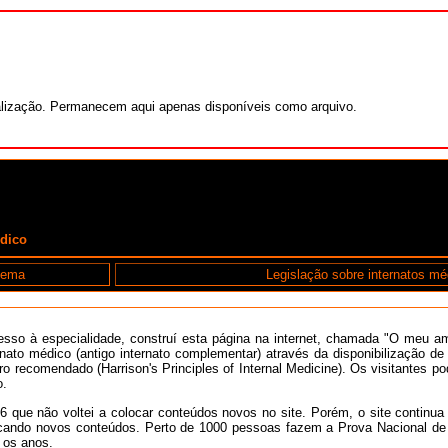
alização. Permanecem aqui apenas disponíveis como arquivo.
édico
tema
Legislação sobre internatos mé
so à especialidade, construí esta página na internet, chamada "O meu am
rnato médico (antigo internato complementar) através da disponibilizaçã
vro recomendado (Harrison's Principles of Internal Medicine). Os visitantes
o.
que não voltei a colocar conteúdos novos no site. Porém, o site continua a
locando novos conteúdos. Perto de 1000 pessoas fazem a Prova Nacional de
 os anos.