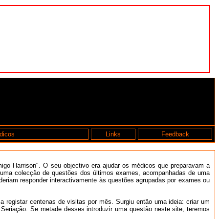
dicos
Links
Feedback
igo Harrison". O seu objectivo era ajudar os médicos que preparavam a
o de uma colecção de questões dos últimos exames, acompanhadas de uma
 poderiam responder interactivamente às questões agrupadas por exames ou
 registar centenas de visitas por mês. Surgiu então uma ideia: criar um
 Seriação. Se metade desses introduzir uma questão neste site, teremos